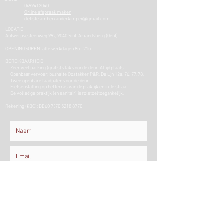
0499412040
Online
afspraak maken
dietiste.ambervanderkimpen@gmail.com
​​LO
CATIE
Antwerpsesteenweg 992, 9040 Sint-Amandsberg (Gent)
OPENINGSUREN: alle werkdagen 8u - 21u
BEREIKBAARHEID
Zeer veel parking (gratis) vlak voor de deur. Altijd plaats.
Openbaar vervoer: bushalte Oostakker P&R, De Lijn 12a, 76, 77, 78.
Twee openbare laadpalen voor de deur.
Fietsenstalling op het terras van de praktijk en in de straat.
De volledige praktijk (en sanitair) is rolstoeltoegankelijk.
Rekening (KBC): BE60
7370 5218 8770