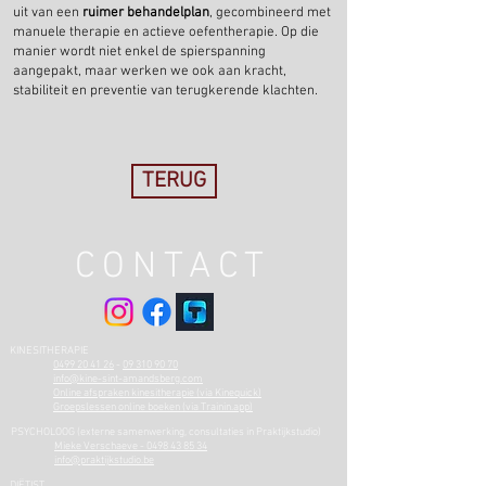
uit van een
ruimer behandelplan
, gecombineerd met
manuele therapie en actieve oefentherapie. Op die
manier wordt niet enkel de spierspanning
aangepakt, maar werken we ook aan kracht,
stabiliteit en preventie van terugkerende klachten.
TERUG
CONTACT
​KINESITHERAPIE
0499 20 41 26
-
09 310 90 70
info@kine-sint-amandsberg.com
Online afspraken kinesitherapie (via Kinequick)
Groepslessen online boeken (via Trainin.app)
PSYCHOLOOG (externe samenwerking, consultaties in Praktijkstudio)
Mieke Verschaeve - 0498 43 85 34
info@praktijkstudio.be
DIËTIST