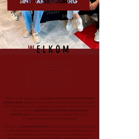
W
ELKOM
AFSPRAAK KINE
AFSPRAAK DIËTIST
GROEPSLESSEN
KINE Sint-Amandsberg is een
jonge en dynamische multidisciplinaire
groepspraktijk
, gelegen op de Antwerpsesteenweg 992 op het knooppunt
Sint-Amandsberg (Gent), Destelbergen, Oostakker en Lochristi. U kan bij
ons terecht voor
gespecialiseerde kinesitherapie, diëtiek en
groepslessen
. We werken ook samen met Mieke Verschaeve
(Praktijkstudio), psychologe en seksuologe.
Ons sterk en
gespecialiseerd team
staat klaar om uw zorgvraag aan te
pakken. Uw behandeling start telkens met een grondige anamnese en
een uitgebreid onderzoek. Samen met u gaan we op zoek naar een
behandeling op maat
die
effectief, efficiënt
en
evidence-based
is. ​De