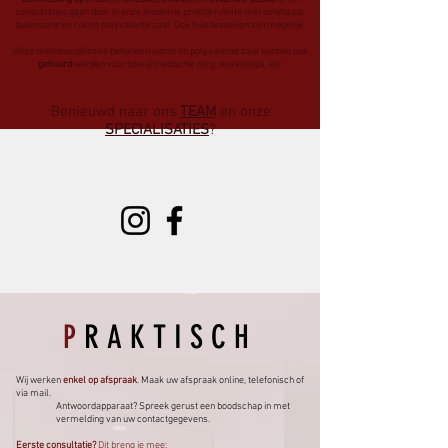
consultaties gaan door in onze moderne praktijkruimte met oefenzaal,
buitenzone en ruime polyvalente zaal. Ook huisbezoeken zijn mogelijk. ​​​​​​​​​​​​​
Onze multidisciplinaire behandelruimte en polyvalente zaal kunnen ook
gehuurd
worden voor (para)medische zorg, workshops, etc.
Benieuwd naar ons
TEAM
en onze
SPECIALISATIES
?​
P
RAKTISCH
Wij werken
enkel op afspraak
. Maak uw afspraak online, telefonisch of
via mail.
Antwoordapparaat? Spreek gerust een boodschap in met
vermelding van uw contactgegevens.
Eerste consultatie?
Dit breng je mee: