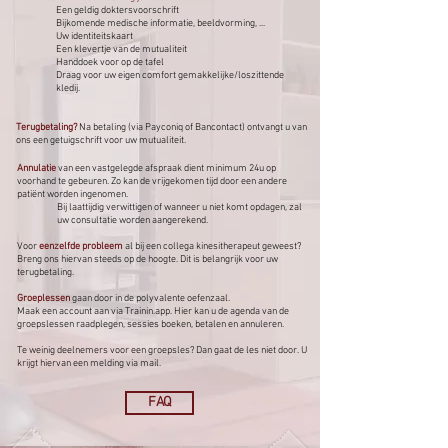
Een geldig doktersvoorschrift
Bijkomende medische informatie, beeldvorming, ...
Uw identiteitskaart
Een klevertje van de mutualiteit​​​
Handdoek voor op de tafel
​Draag voor uw eigen comfort gemakkelijke/loszittende
kledij.
Terugbetaling?
Na betaling (via Payconiq of Bancontact) ontvangt u van
ons een getuigschrift voor uw mutualiteit.
Annulatie
van een vastgelegde afspraak dient minimum 24u op
voorhand te gebeuren. Zo kan de vrijgekomen tijd door een andere
patiënt worden ingenomen.
Bij laattijdig verwittigen of wanneer u niet komt opdagen, zal
uw consultatie worden aangerekend.
Voor
eenzelfde probleem
al bij een collega kinesitherapeut geweest?
Breng ons hiervan steeds op de hoogte. Dit is belangrijk voor uw
terugbetaling.​​
Groeplessen
gaan door in de polyvalente oefenzaal.
Maak een account aan via Trainin.app. Hier kan u de agenda van de
groepslessen raadplegen, sessies boeken, betalen en annuleren.
Te weinig deelnemers voor een groepsles? Dan gaat de les niet door. U
krijgt hiervan een melding via mail.
FAQ